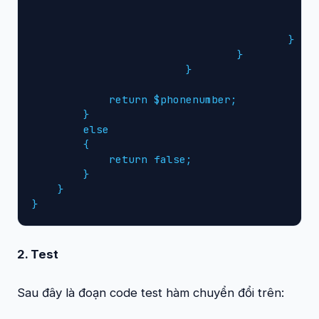
						$dathaythe=true
						break;
					}

				}

			}

            return $phonenumber;

        }

        else

        {

            return false;

        }

    }

}
2. Test
Sau đây là đoạn code test hàm chuyển đổi trên: