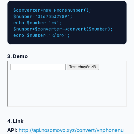
$converter=new Phonenumber();

$number='01673532789';

echo $number.'=>';

$number=$converter->convert($number);

echo $number.'</br>';
3. Demo
4. Link
API
:
http://api.nosomovo.xyz/convert/vnphonenu