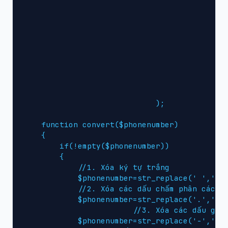
                                            '
                                            '
                                            '
                                            '
                                            '
                                            '
                                            '
                                            '
                                            )
                             );

    function convert($phonenumber)

    {

        if(!empty($phonenumber))

        {

            //1. Xóa ký tự trắng

            $phonenumber=str_replace(' ','',$
            //2. Xóa các dấu chấm phân cách

            $phonenumber=str_replace('.','',$
			//3. Xóa các dấu gạch nối phân cách

            $phonenumber=str_replace('-','',$