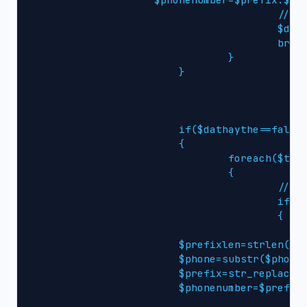
					//$phonenumber=str_replace($key,$value,$phonenumber);

					$dathaythe=true;

					break;

				}

			}

			if($dathaythe==false)

			{

				foreach($this->arr_Prefix['CELL'] as $key=>$value)

				{

					//$prefixlen=strlen($key);

					if(strpos($phonenumber,$key)===0)

					{

					    $prefix=$key;

                        $prefixlen=strlen($ke
                        $phone=substr($phonen
                        $prefix=str_replace($
                        $phonenumber=$prefix.
						//$phonenumber=str_replace($key,$value,$phonenumb