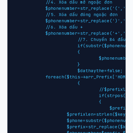
            //4. Xóa dấu mở ngoặc đơn

            $phonenumber=str_replace('(','',$
            //5. Xóa dấu đóng ngoặc đơn

            $phonenumber=str_replace(')','',$
            //6. Xóa dấu +

            $phonenumber=str_replace('+','',$
			//7. Chuyển 84 đầu thành 0

			if(substr($phonenumber,0,2)=='84')

			{

				$phonenumber='0'.substr($phonenumber,2,strlen($phonenumber)-2);

			}

			$dathaythe=false;

            foreach($this->arr_Prefix['HOME']
			{

				//$prefixlen=strlen($key);

				if(strpos($phonenumber,$key)===0)

				{

				    $prefix=$key;

                    $prefixlen=strlen($key);

                    $phone=substr($phonenumbe
                    $prefix=str_replace($key,
                    $phonenumber=$prefix.$pho