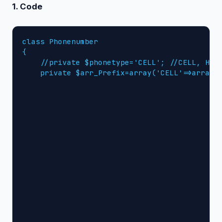
1. Code
class Phonenumber

{

    //private $phonetype='CELL'; //CELL, HOME
    private $arr_Prefix=array('CELL'=>array(

                                            '
                                            '
                                            '
                                            '
                                            '
                                            '
                                            '
                                            '
                                            '
                                            '
                                            '
                                            '
                                            '
                                            '