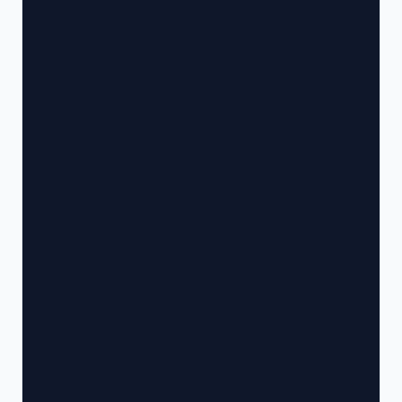
                                            '
                                            '
                                            '
                                            '
                                            '
                                            '
                                            '
                                            '
                                            '
                                            '
                                            '
                                            '
                                            '
                                            '
                                            '
                                            '
                                            '
                                            '
                                            '
                                            '
                                            '
                                            '