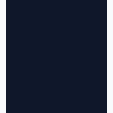
                                            '
                                            '
                                            '
                                            '
                                            '
                                            '
                                            '
                                            '
                                            '
                                            '
                                            '
                                            '
                                            '
                                            '
                                            '
                                            '
                                            '
                                            '
                                            '
                                            '
                                            '