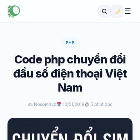
☰
PHP
Code php chuyển đổi
đầu số điện thoại Việt
Nam
✍️ Nosomovo
10/01/2019
5 phút đọc