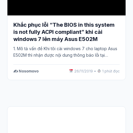
Khắc phục lỗi “The BIOS in this system
is not fully ACPI compliant” khi cài
windows 7 lên máy Asus E502M
1. Mô tả vấn đề Khi tôi cài windows 7 cho laptop Asus
E502M thì nhận được nội dung thông báo lỗi tại…
✍️ Nosomovo
26/11/2019
•
1 phút đọc