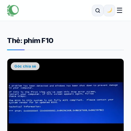
☰
Thẻ:
phím F10
Góc chia sẻ