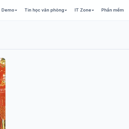
& Demo
Tin học văn phòng
IT Zone
Phần mềm