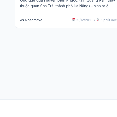
Ông quê quán huyện Diên Phước, tỉnh Quảng Nam (nay
thuộc quận Sơn Trà, thành phố Đà Nẵng) – sinh ra ở…
✍️ Nosomovo
19/12/2018
•
6 phút đọc