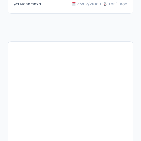
✍️ Nosomovo
26/02/2018
•
1 phút đọc