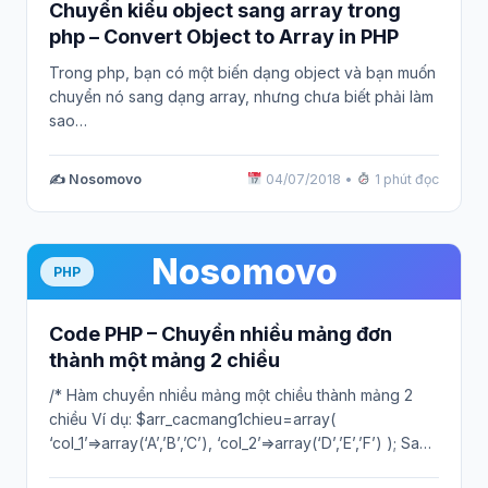
Chuyển kiểu object sang array trong
php – Convert Object to Array in PHP
Trong php, bạn có một biến dạng object và bạn muốn
chuyển nó sang dạng array, nhưng chưa biết phải làm
sao…
✍️ Nosomovo
04/07/2018
•
1 phút đọc
Nosomovo
PHP
Code PHP – Chuyển nhiều mảng đơn
thành một mảng 2 chiều
/* Hàm chuyển nhiều mảng một chiều thành mảng 2
chiều Ví dụ: $arr_cacmang1chieu=array(
‘col_1’=>array(‘A’,’B’,’C’), ‘col_2’=>array(‘D’,’E’,’F’) ); Sau
khi chuyển kết quả…