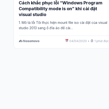
Cách khắc phục lỗi “Windows Program
Compatibility mode is on” khi cài đặt
visual studio
1. Mô tả lỗi Tôi thực hiện mount file iso cài đặt của visual
studio 2013 sang ổ đĩa ảo để cài…
✍️ Nosomovo
04/04/2020
•
1 phút đọc