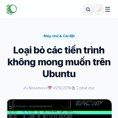
☰
Máy chủ & Cài đặt
Loại bỏ các tiến trình
không mong muốn trên
Ubuntu
✍️ Nosomovo
01/10/2019
2 phút đọc