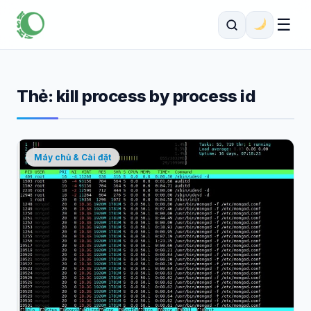
☰
Thẻ:
kill process by process id
Máy chủ & Cài đặt