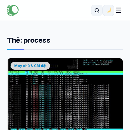
☰
Thẻ:
process
Máy chủ & Cài đặt