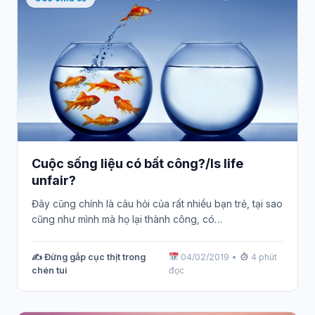
Cuộc sống liệu có bất công?/Is life
unfair?
Đây cũng chính là câu hỏi của rất nhiều bạn trẻ, tại sao
cũng như mình mà họ lại thành công, có…
✍️ Đừng gắp cục thịt trong
04/02/2019
•
4 phút
chén tui
đọc