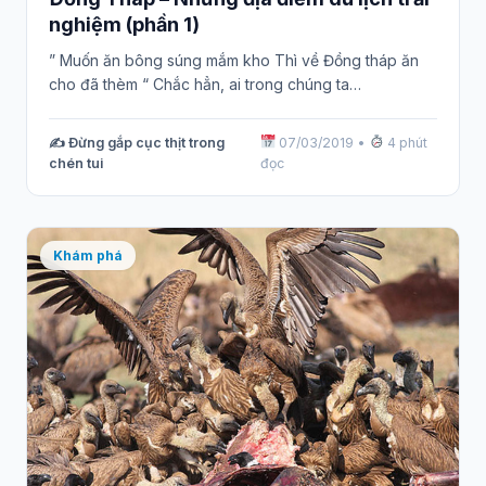
nghiệm (phần 1)
” Muốn ăn bông súng mắm kho Thì về Đồng tháp ăn
cho đã thèm “ Chắc hẳn, ai trong chúng ta…
✍️ Đừng gắp cục thịt trong
07/03/2019
•
4 phút
chén tui
đọc
Khám phá