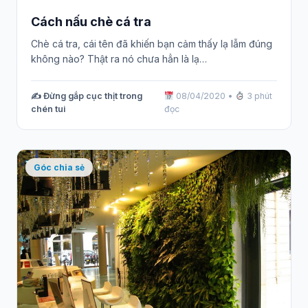
Cách nấu chè cá tra
Chè cá tra, cái tên đã khiến bạn cảm thấy lạ lẫm đúng
không nào? Thật ra nó chưa hẳn là lạ…
✍️ Đừng gắp cục thịt trong
08/04/2020
•
3 phút
chén tui
đọc
Góc chia sẻ