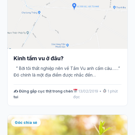
Kinh tầm vu ở đâu?
” Bởi tôi thất nghiệp nên về Tầm Vu anh cấm câu……”
Đó chính là một địa điểm được nhắc đến…
✍️ Đừng gắp cục thịt trong chén
13/02/2019
•
1 phút
tui
đọc
Góc chia sẻ