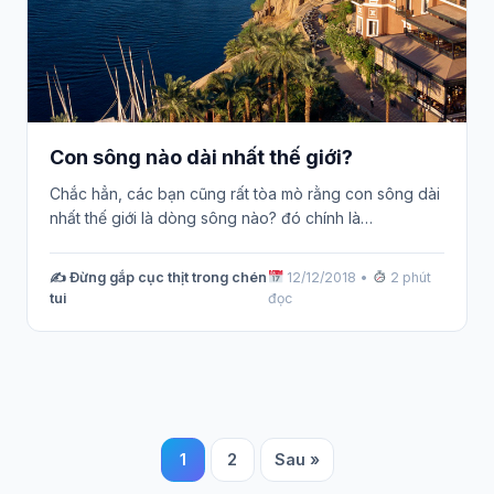
Con sông nào dài nhất thế giới?
Chắc hẳn, các bạn cũng rất tòa mò rằng con sông dài
nhất thế giới là dòng sông nào? đó chính là…
✍️ Đừng gắp cục thịt trong chén
12/12/2018
•
2 phút
tui
đọc
1
2
Sau »
Phân