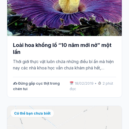
Loài hoa khổng lồ “10 năm mới nở” một
lần
Thới giới thực vật luôn chứa những điều bí ẩn mà hiện
nay các nhà khoa học vẫn chưa khám phá hết,…
✍️ Đừng gắp cục thịt trong
18/02/2019
•
2 phút
chén tui
đọc
Có thể bạn chưa biết