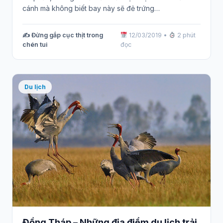
cánh mà không biết bay này sẽ đẻ trứng…
✍️ Đừng gắp cục thịt trong
12/03/2019
•
2 phút
chén tui
đọc
Du lịch
Đồng Tháp – Những địa điểm du lịch trải