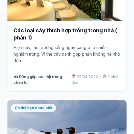
Các loại cây thích hợp trồng trong nhà (
phần 1)
Hiện nay, môi trường sống ngày càng bị ô nhiễm
nghiêm trọng. Vì thế cây xanh góp phần không hề nhỏ
đến…
✍️ Đừng gắp cục thịt trong
07/04/2020
•
3 phút
chén tui
đọc
Có thể bạn chưa biết