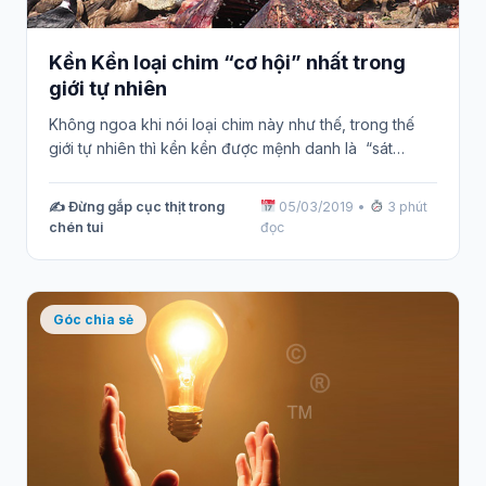
Kền Kền loại chim “cơ hội” nhất trong
giới tự nhiên
Không ngoa khi nói loại chim này như thế, trong thế
giới tự nhiên thì kền kền được mệnh danh là “sát…
✍️ Đừng gắp cục thịt trong
05/03/2019
•
3 phút
chén tui
đọc
Góc chia sẻ