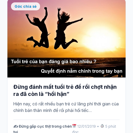
Góc chia sẻ
Đừng đánh mất tuổi trẻ để rồi chợt nhận
ra đã còn là “hối hận”
Hiện nay, có rất nhiều bạn trẻ cứ lãng phí thời gian của
chính bản thân mình để rồi phải hối tiếc…
✍️ Đừng gắp cục thịt trong chén
12/01/2019
•
5 phút
tui
đọc