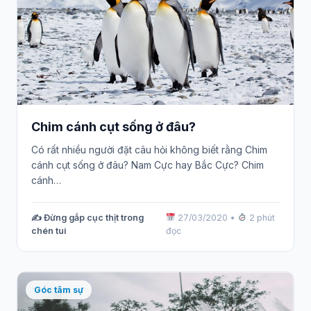
Chim cánh cụt sống ở đâu?
Có rất nhiều người đặt câu hỏi không biết rằng Chim
cánh cụt sống ở đâu? Nam Cực hay Bắc Cực? Chim
cánh…
✍️ Đừng gắp cục thịt trong
27/03/2020
•
2 phút
chén tui
đọc
Góc tâm sự