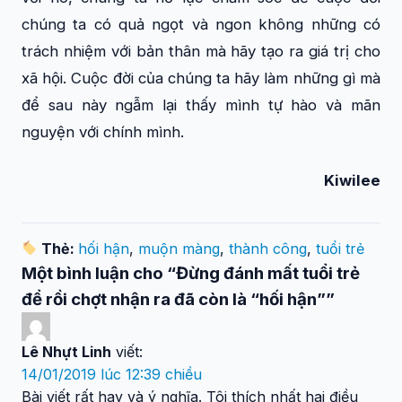
chúng ta có quả ngọt và ngon không những có
trách nhiệm với bản thân mà hãy tạo ra giá trị cho
xã hội. Cuộc đời của chúng ta hãy làm những gì mà
để sau này ngẫm lại thấy mình tự hào và mãn
nguyện với chính mình.
Kiwilee
Thẻ:
hối hận
,
muộn màng
,
thành công
,
tuổi trẻ
Một bình luận cho “Đừng đánh mất tuổi trẻ
để rồi chợt nhận ra đã còn là “hối hận””
Lê Nhựt Linh
viết:
14/01/2019 lúc 12:39 chiều
Bài viết rất hay và ý nghĩa. Tôi thích nhất hai điều