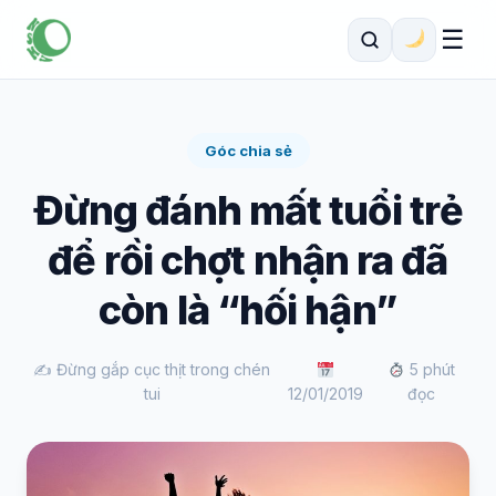
☰
Góc chia sẻ
Đừng đánh mất tuổi trẻ
để rồi chợt nhận ra đã
còn là “hối hận”
✍️ Đừng gắp cục thịt trong chén
5 phút
tui
12/01/2019
đọc