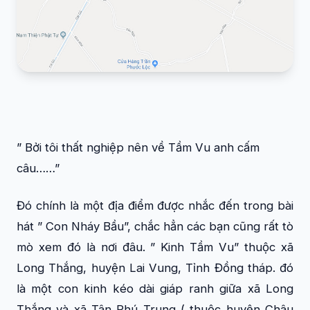
” Bởi tôi thất nghiệp nên về Tầm Vu anh cấm
câu……”
Đó chính là một địa điểm được nhắc đến trong bài
hát ” Con Nháy Bầu”, chắc hẳn các bạn cũng rất tò
mò xem đó là nơi đâu. ” Kinh Tầm Vu” thuộc xã
Long Thắng, huyện Lai Vung, Tỉnh Đồng tháp. đó
là một con kinh kéo dài giáp ranh giữa xã Long
Thắng và xã Tân Phú Trung ( thuộc huyện Châu