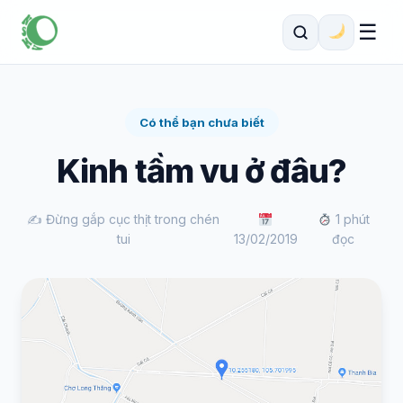
☰
Có thể bạn chưa biết
Kinh tầm vu ở đâu?
✍️ Đừng gắp cục thịt trong chén
1 phút
tui
13/02/2019
đọc