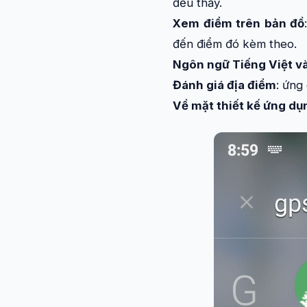
đều thấy.
Xem điểm trên bản đồ
đến điểm đó kèm theo.
Ngôn ngữ Tiếng Việt v
Đánh giá địa điểm
: ứng
Về mặt thiết kế ứng dụn