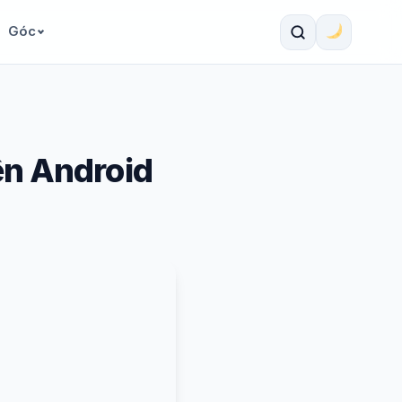
Góc
ên Android