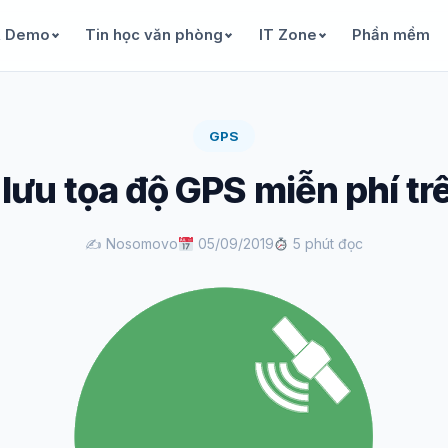
& Demo
Tin học văn phòng
IT Zone
Phần mềm
GPS
lưu tọa độ GPS miễn phí tr
✍️ Nosomovo
05/09/2019
5 phút đọc