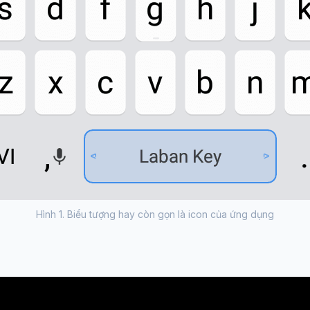
Hình 1. Biểu tượng hay còn gọn là icon của ứng dụng