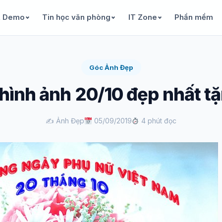
& Demo
Tin học văn phòng
IT Zone
Phần mềm
Góc Ảnh Đẹp
hình ảnh 20/10 đẹp nhất tặ
✍️ Ảnh Đẹp
05/09/2019
4 phút đọc