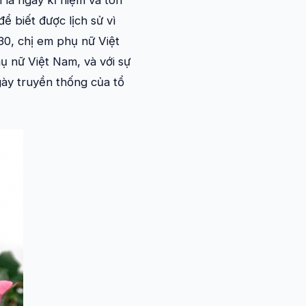
là ngày kỉ niệm và tôn
 biết được lịch sử vì
930, chị em phụ nữ Việt
ụ nữ Việt Nam, và với sự
ày truyền thống của tổ