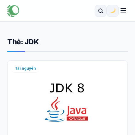
☰
Thẻ:
JDK
Tài nguyên