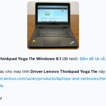
hinkpad Yoga 11e
Windows 8.1
(đã test):
Bấm để tải về
.
hác cho máy tính
Driver Lenovo Thinkpad Yoga 11e
này 
rt.lenovo.com/us/en/products/laptops-and-netbooks/thi
1e
!