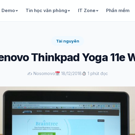
& Demo
Tin học văn phòng
IT Zone
Phần mềm
Tài nguyên
Lenovo Thinkpad Yoga 11e 
✍️ Nosomovo
18/12/2018
1 phút đọc