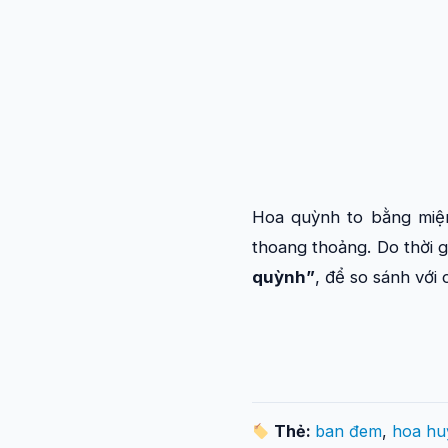
Hoa quỳnh to bằng miện
thoang thoảng. Do thời 
quỳnh”
, để so sánh với
Thẻ:
ban đem
,
hoa hu