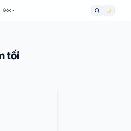
Góc
 tối