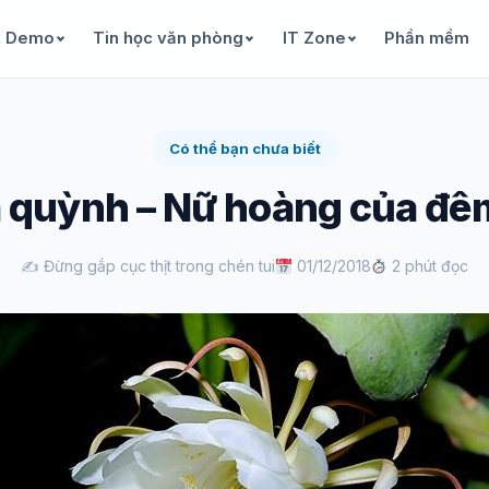
& Demo
Tin học văn phòng
IT Zone
Phần mềm
Có thể bạn chưa biết
 quỳnh – Nữ hoàng của đêm
✍️ Đừng gắp cục thịt trong chén tui
01/12/2018
2 phút đọc