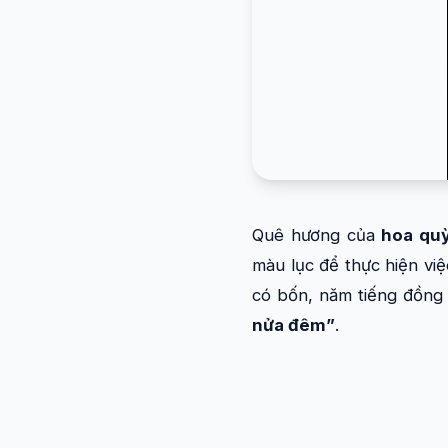
Quê hương của
hoa qu
màu lục để thực hiện vi
có bốn, năm tiếng đồng 
nửa đêm”
.