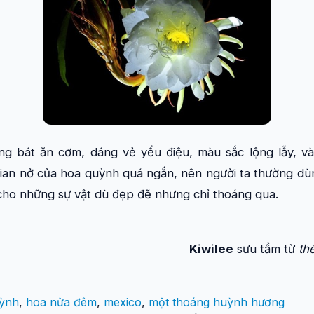
g bát ăn cơm, dáng vẻ yểu điệu, màu sắc lộng lẫy, v
gian nở của hoa quỳnh quá ngắn, nên người ta thường dù
 cho những sự vật dù đẹp đẽ nhưng chỉ thoáng qua.
Kiwilee
sưu tầm từ
th
ỳnh
,
hoa nửa đêm
,
mexico
,
một thoáng huỳnh hương