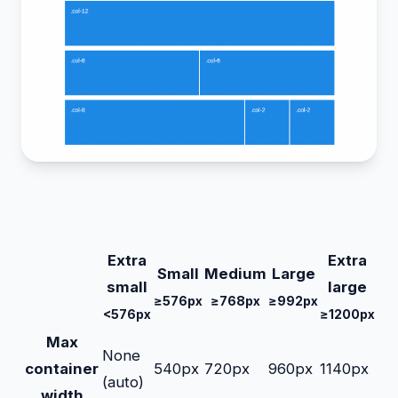
Extra
Extra
Small
Medium
Large
small
large
≥576px
≥768px
≥992px
<576px
≥1200px
Max
None
container
540px
720px
960px
1140px
(auto)
width