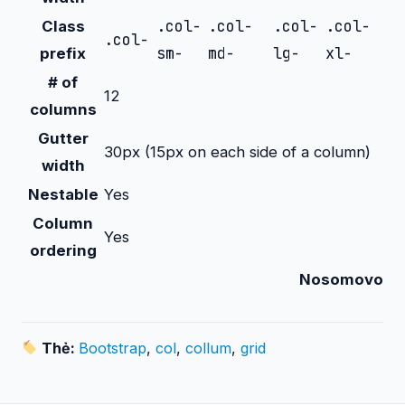
.col-
.col-
.col-
.col-
Class
.col-
sm-
md-
lg-
xl-
prefix
# of
12
columns
Gutter
30px (15px on each side of a column)
width
Nestable
Yes
Column
Yes
ordering
Nosomovo
Thẻ:
Bootstrap
,
col
,
collum
,
grid