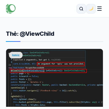
☰
Thẻ:
@ViewChild
Ionic