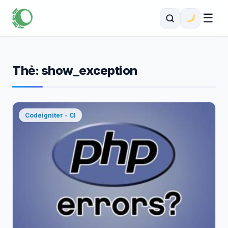
☰
Thẻ:
show_exception
Codeigniter - CI