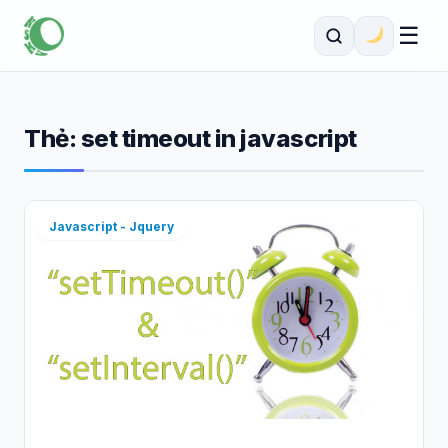
☰
Thẻ:
set timeout in javascript
Javascript - Jquery