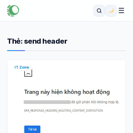
☰
Thẻ:
send header
IT Zone