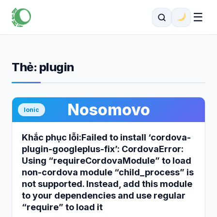
☰
Thẻ:
plugin
Nosomovo
Ionic
Khắc phục lỗi:Failed to install ‘cordova-
plugin-googleplus-fix’: CordovaError:
Using “requireCordovaModule” to load
non-cordova module “child_process” is
not supported. Instead, add this module
to your dependencies and use regular
“require” to load it