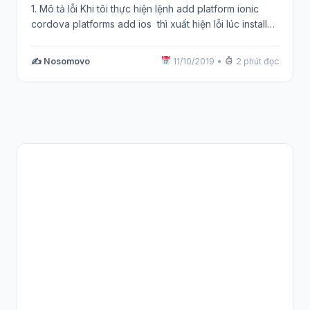
1. Mô tả lỗi Khi tôi thực hiện lệnh add platform ionic
cordova platforms add ios thì xuất hiện lỗi lúc install…
✍️ Nosomovo
11/10/2019
•
2 phút đọc