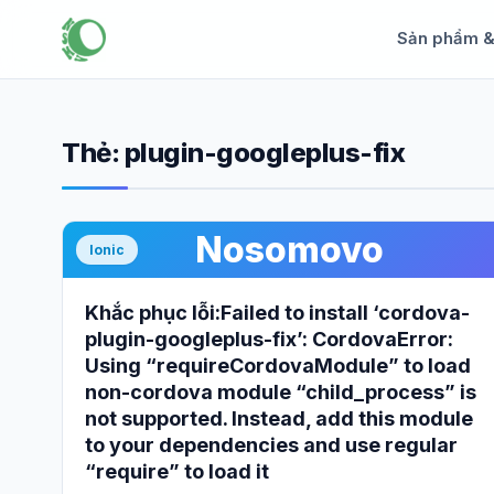
Sản phẩm 
Thẻ:
plugin-googleplus-fix
Nosomovo
Ionic
Khắc phục lỗi:Failed to install ‘cordova-
plugin-googleplus-fix’: CordovaError:
Using “requireCordovaModule” to load
non-cordova module “child_process” is
not supported. Instead, add this module
to your dependencies and use regular
“require” to load it