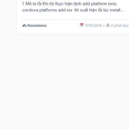
1. Mô tả lỗi Khi tôi thực hiện lệnh add platform ionic
cordova platforms add ios thì xuất hiện lỗi lúc install…
✍️ Nosomovo
11/10/2019
•
2 phút đọc