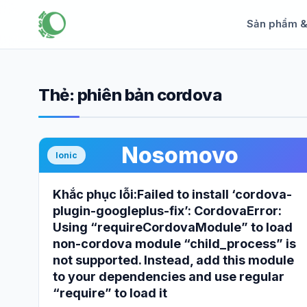
Sản phẩm 
Thẻ:
phiên bản cordova
Nosomovo
Ionic
Khắc phục lỗi:Failed to install ‘cordova-
plugin-googleplus-fix’: CordovaError:
Using “requireCordovaModule” to load
non-cordova module “child_process” is
not supported. Instead, add this module
to your dependencies and use regular
“require” to load it