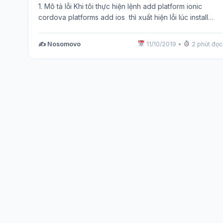
1. Mô tả lỗi Khi tôi thực hiện lệnh add platform ionic
cordova platforms add ios thì xuất hiện lỗi lúc install…
✍️ Nosomovo
11/10/2019
•
2 phút đọc