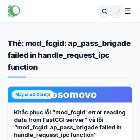
☰
Thẻ:
mod_fcgid: ap_pass_brigade
failed in handle_request_ipc
function
Nosomovo
Máy chủ & Cài đặt
Khắc phục lỗi “mod_fcgid: error reading
data from FastCGI server” và lỗi
“mod_fcgid: ap_pass_brigade failed in
handle_request_ipc function”