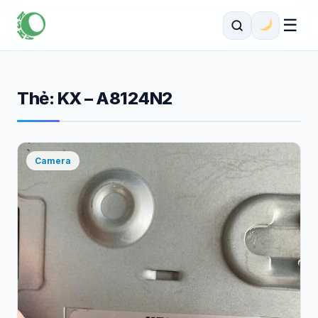
☰
Thẻ:
KX – A8124N2
Camera