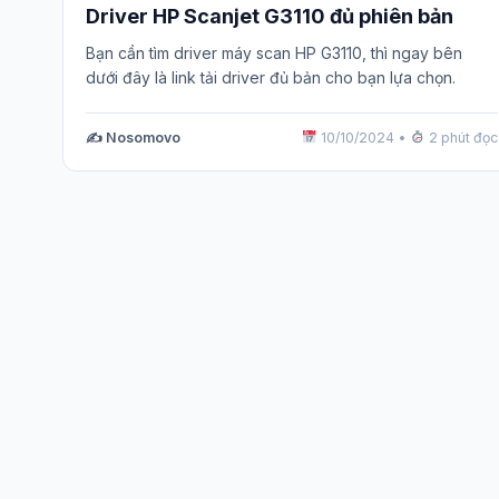
Driver HP Scanjet G3110 đủ phiên bản
Bạn cần tìm driver máy scan HP G3110, thì ngay bên
dưới đây là link tải driver đủ bản cho bạn lựa chọn.
✍️ Nosomovo
10/10/2024
•
2 phút đọc