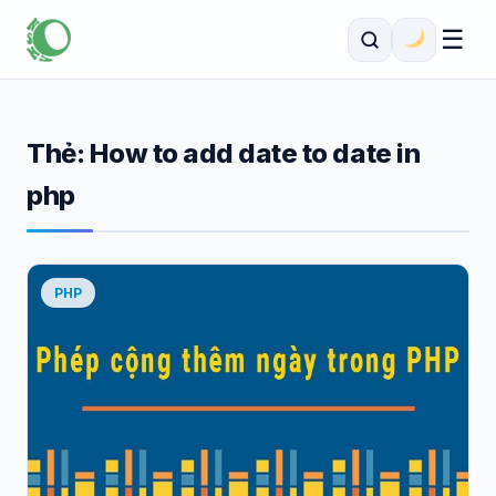
☰
Thẻ:
How to add date to date in
php
PHP