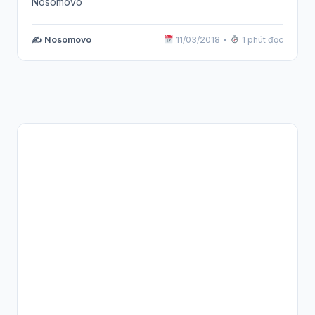
Nosomovo
✍️ Nosomovo
11/03/2018
•
1 phút đọc