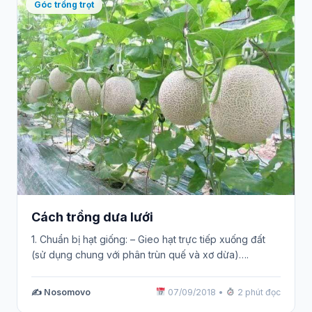
Góc trồng trọt
Cách trồng dưa lưới
1. Chuẩn bị hạt giống: – Gieo hạt trực tiếp xuống đất
(sử dụng chung với phân trùn quế và xơ dừa)….
✍️ Nosomovo
07/09/2018
•
2 phút đọc