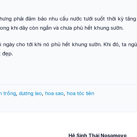
nhưng phải đảm bảo nhu cầu nước tưới suốt thời kỳ tăn
rong khi dây còn ngắn và chưa phủ hết khung sườn.
ỗi ngày cho tới khi nó phủ hết khung sườn. Khi đó, ta ng
t đẹp.
h trồng
,
dương leo
,
hoa sao
,
hoa tóc tiên
Hệ Sinh Thái Nosomovo