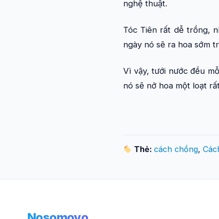
nghệ thuật.
Tóc Tiên rất dễ trồng, 
ngày nó sẽ ra hoa sớm t
Vì vậy, tưới nước đều m
nó sẽ nở hoa một loạt rấ
Thẻ:
cách chồng
,
Các
Nosomovo