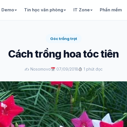
& Demo
Tin học văn phòng
IT Zone
Phần mềm
Góc trồng trọt
Cách trồng hoa tóc tiên
✍️ Nosomovo
07/09/2018
1 phút đọc