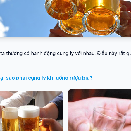
 ta thường có hành động cụng ly với nhau. Điều này rất 
ại sao phải cụng ly khi uống rượu bia?