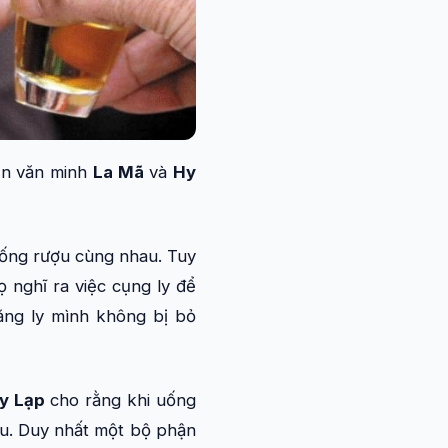
nền văn minh
La Mã
và
Hy
uống rượu cùng nhau. Tuy
ọ nghĩ ra việc cụng ly để
rằng ly mình không bị bỏ
y Lạp
cho rằng khi uống
ợu. Duy nhất một bộ phận