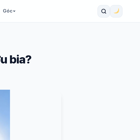
Góc
ợu bia?