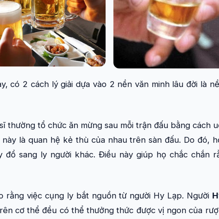
y, có 2 cách lý giải dựa vào 2 nền văn minh lâu đời là 
 sĩ thường tổ chức ăn mừng sau mỗi trận đấu bằng cách 
 này là quan hệ kẻ thù của nhau trên sàn đấu. Do đó, h
y đổ sang ly người khác. Điều này giúp họ chắc chắn 
ho rằng việc cụng ly bắt nguồn từ người Hy Lạp. Người
H
 trên cơ thể đều có thể thưởng thức được vị ngon của rư