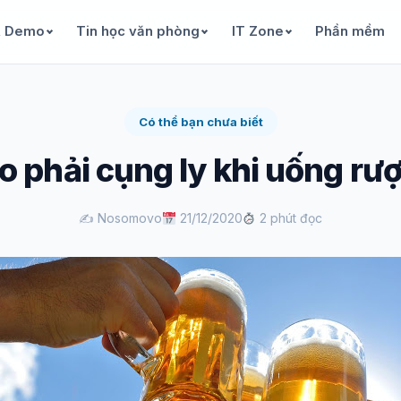
& Demo
Tin học văn phòng
IT Zone
Phần mềm
Có thể bạn chưa biết
o phải cụng ly khi uống rư
✍️ Nosomovo
21/12/2020
2 phút đọc