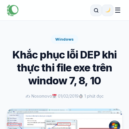
☰
Windows
Khắc phục lỗi DEP khi
thực thi file exe trên
window 7, 8, 10
✍️ Nosomovo
01/02/2019
1 phút đọc