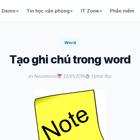
& Demo
Tin học văn phòng
IT Zone
Phần mềm
Word
Tạo ghi chú trong word
✍️ Nosomovo
22/01/2018
1 phút đọc