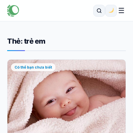
☰
Thẻ:
trẻ em
Có thể bạn chưa biết