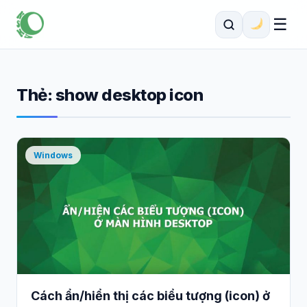
☰
Thẻ:
show desktop icon
Windows
Cách ẩn/hiển thị các biểu tượng (icon) ở