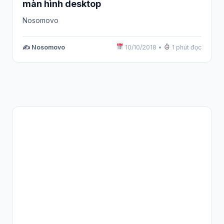
màn hình desktop
Nosomovo
✍️ Nosomovo
10/10/2018
•
1 phút đọc