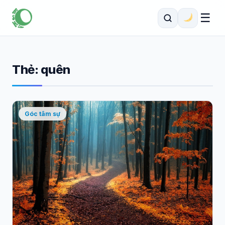
☰
Thẻ:
quên
Góc tâm sự