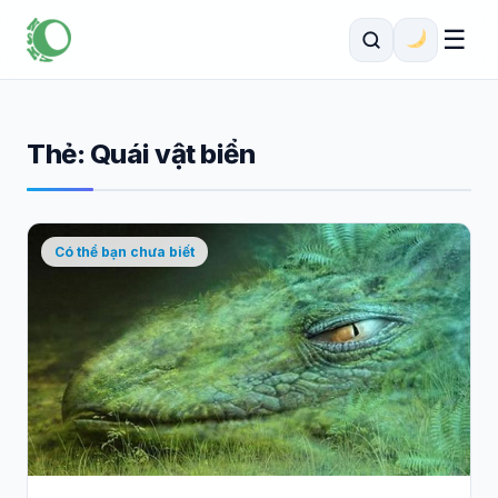
☰
Thẻ:
Quái vật biển
Có thể bạn chưa biết