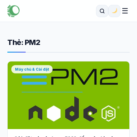
☰
Thẻ:
PM2
Máy chủ & Cài đặt