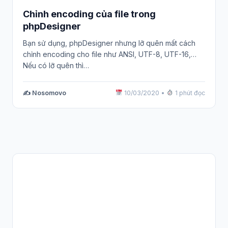
Chỉnh encoding của file trong
phpDesigner
Bạn sử dụng, phpDesigner nhưng lỡ quên mất cách
chỉnh encoding cho file như ANSI, UTF-8, UTF-16,…
Nếu có lỡ quên thì…
✍️ Nosomovo
10/03/2020
•
1 phút đọc