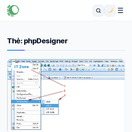
☰
Thẻ:
phpDesigner
IT Zone