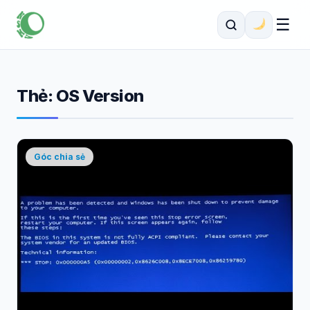
☰
Thẻ:
OS Version
Góc chia sẻ