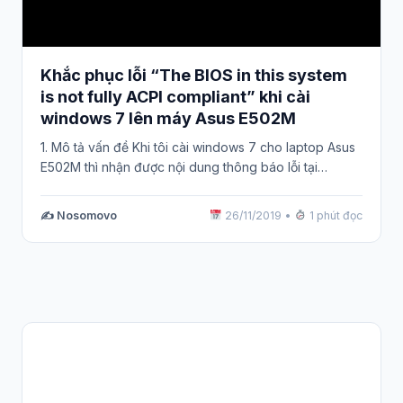
Khắc phục lỗi “The BIOS in this system
is not fully ACPI compliant” khi cài
windows 7 lên máy Asus E502M
1. Mô tả vấn đề Khi tôi cài windows 7 cho laptop Asus
E502M thì nhận được nội dung thông báo lỗi tại…
✍️ Nosomovo
26/11/2019
•
1 phút đọc