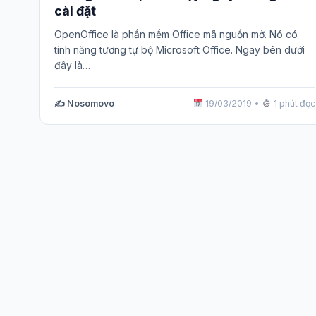
cài đặt
OpenOffice là phần mềm Office mã nguồn mở. Nó có
tính năng tương tự bộ Microsoft Office. Ngay bên dưới
đây là…
✍️ Nosomovo
19/03/2019
•
1 phút đọc