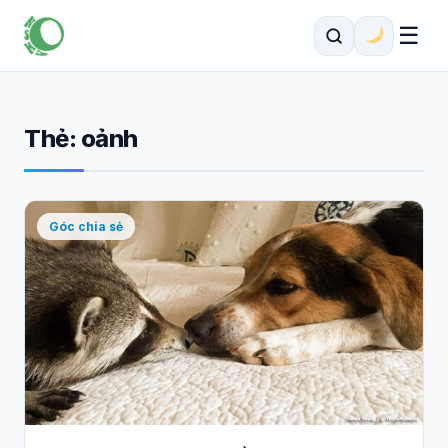
☰
Thẻ:
oảnh
Góc chia sẻ