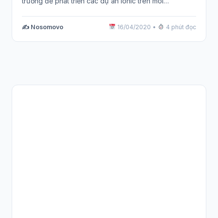
trường để phát triển các dự án ionic trên môi…
✍️ Nosomovo
16/04/2020
•
4 phút đọc