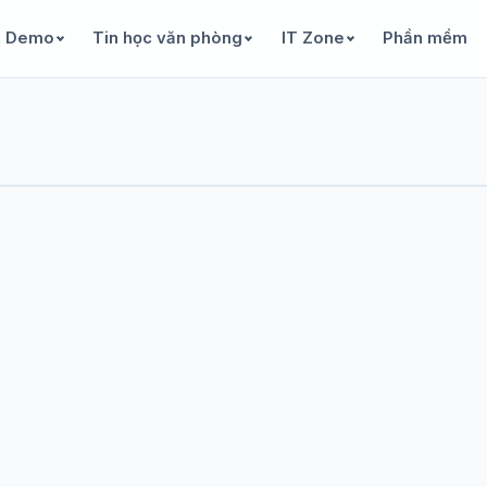
& Demo
Tin học văn phòng
IT Zone
Phần mềm