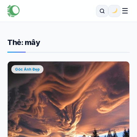
☰
Thẻ:
mây
Góc Ảnh Đẹp