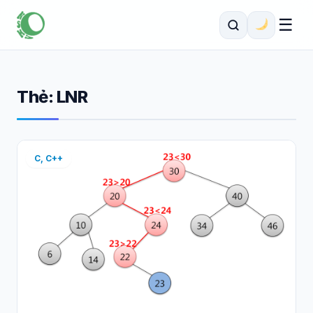
☰
Thẻ:
LNR
C, C++