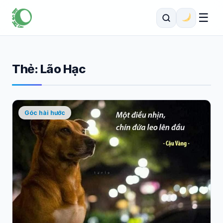
☰
Thẻ:
Lão Hạc
Góc hài hước