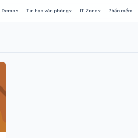
& Demo
Tin học văn phòng
IT Zone
Phần mềm