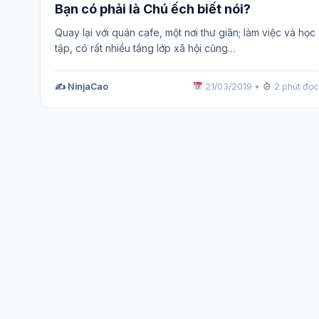
Bạn có phải là Chú ếch biết nói?
Quay lại với quán cafe, một nơi thư giãn; làm việc và học
tập, có rất nhiều tầng lớp xã hội cũng…
✍️ NinjaCao
21/03/2019
•
2 phút đọc