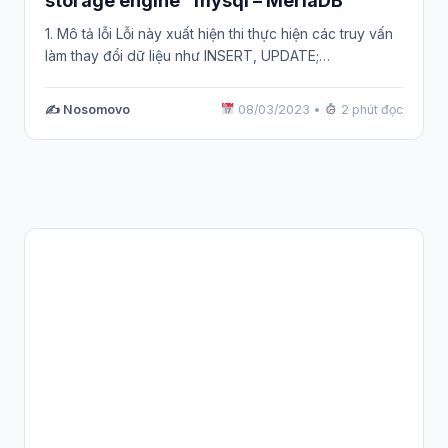
storage engine” mysql – MeriaDB
1. Mô tả lỗi Lỗi này xuất hiện thi thực hiện các truy vấn
làm thay đổi dữ liệu như INSERT, UPDATE;…
✍️ Nosomovo
08/03/2023
•
2 phút đọc