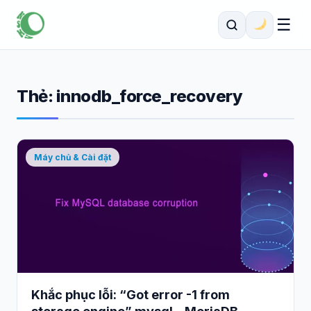
☰
Thẻ:
innodb_force_recovery
Máy chủ & Cài đặt
Khắc phục lỗi: “Got error -1 from