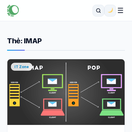
☰
Thẻ:
IMAP
IT Zone